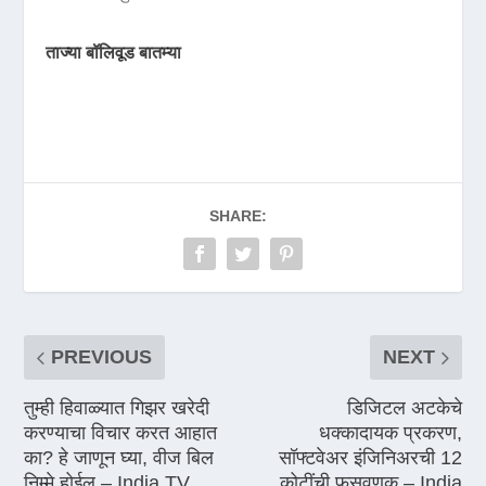
ताज्या बॉलिवूड बातम्या
SHARE:
PREVIOUS
NEXT
तुम्ही हिवाळ्यात गिझर खरेदी
डिजिटल अटकेचे
करण्याचा विचार करत आहात
धक्कादायक प्रकरण,
का? हे जाणून घ्या, वीज बिल
सॉफ्टवेअर इंजिनिअरची 12
निम्मे होईल – India TV
कोटींची फसवणूक – India