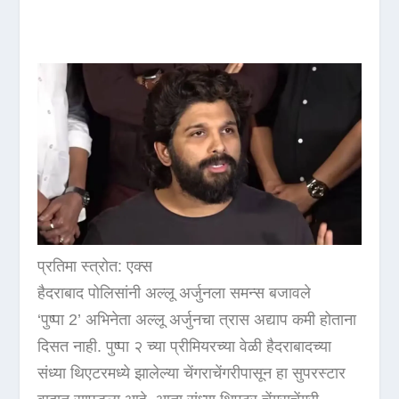
प्रतिमा स्त्रोत: एक्स
हैदराबाद पोलिसांनी अल्लू अर्जुनला समन्स बजावले
‘पुष्पा 2’ अभिनेता अल्लू अर्जुनचा त्रास अद्याप कमी होताना
दिसत नाही. पुष्पा २ च्या प्रीमियरच्या वेळी हैदराबादच्या
संध्या थिएटरमध्ये झालेल्या चेंगराचेंगरीपासून हा सुपरस्टार