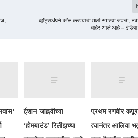
ीज,
व्हॉट्सअ‍ॅपने कॉल करण्याची मोठी समस्या संपली, नवी
बाहेर आले आहे – इंडिया ट
नवास’
ईशान-जाह्नवीच्या
प्रथम रणबीर कपूर
ा
‘होमबाउंड’ रिलीझच्या
त्यानंतर आलिया भ