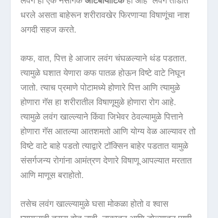
लवंग ही एक नैसर्गिक
अँटिबायोटिक
ही आहे लवंग तोंडात
धरले असता बाहेरून शरीरावखेर फिरणाऱ्या विषाणूंचा नाश
अगदी सहज करते.
कफ, वात, पित्त हे आजार लवंग चंघळल्याने थंड पडतात.
त्यामुळे घशात येणारा कफ पातळ होऊन विष्टे वाटे निघून
जातो. त्याच प्रमाणे पोटामध्ये होणारे पित्त आणि त्यामुळे
होणारा गॅस हा शरीरातील विषाणूमुळे होणारा रोग आहे.
त्यामुळे लवंग खाल्ल्याने किंवा जिभेवर ठेवल्यामुळे पित्ताने
होणारा गॅस आतल्या आतशमतो आणि योग्य वेळ आल्यावर तो
विष्टे वाटे बाहे पडतो त्याद्वारे टॉक्सिन बाहेर पडतात यामुळे
संसर्गजन्य रोगांना आमंत्रण देणारे विषाणू आपल्यात मरतात
आणि माणूस बराहोतो.
तसेच लवंग खाल्ल्यामुळे घसा मोकळा होतो व श्‍वास