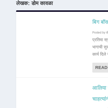
लेखक:
डोम कावळा
बिग बॉस
Posted by
ड
प्रतिमा स
भागाची सुर
कार्य दिले
READ
आलिया भ
चाहत्यां