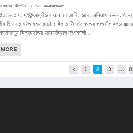
ोम कावळा
|
ऑक्टोबर 1, 2025
|
Entertainment
्रोत: इंस्टाग्राम/@आम्रीखन उत्पादन आमिर खान, अमिताभ बच्चन. गेल्य
ारतीय सिनेमात बरेच बदल झाले आहेत आणि प्रेक्षकांच्या चाचणीत बदल झाल
ांपासून चित्रपटांच्या सामग्रीपर्यंत प्रेक्षकांची...
 MORE
1
2
3
…
8