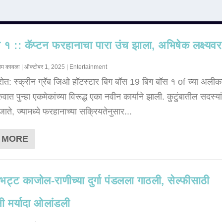
 १ :: कॅप्टन फरहानाचा पारा उंच झाला, अभिषेक लक्ष्य
ोम कावळा
|
ऑक्टोबर 1, 2025
|
Entertainment
्रोत: स्क्रीन ग्रॅब जिओ हॉटस्टार बिग बॉस 19 बिग बॉस १ of च्या अली
ुवात पुन्हा एकमेकांच्या विरूद्ध एका नवीन कार्याने झाली. कुटुंबातील सदस्य
 जाते, ज्यामध्ये फरहानाच्या सक्रियतेनुसार...
 MORE
ट्ट काजोल-राणीच्या दुर्गा पंडलला गाठली, सेल्फीसाठी
नी मर्यादा ओलांडली