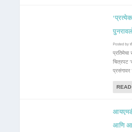
‘प्रत्य
पुनराव
Posted by
ड
प्रतिमेचा 
चित्रपट ‘
प्रसंगावर
READ
आयएमडीब
आणि आम