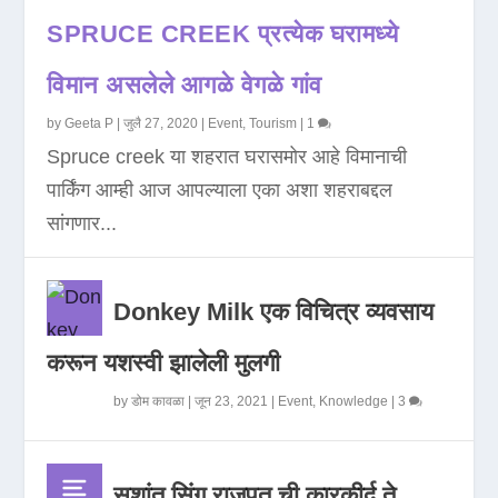
SPRUCE CREEK प्रत्येक घरामध्ये
विमान असलेले आगळे वेगळे गांव
by
Geeta P
|
जुलै 27, 2020
|
Event
,
Tourism
|
1
Spruce creek या शहरात घरासमोर आहे विमानाची
पार्किंग आम्ही आज आपल्याला एका अशा शहराबद्दल
सांगणार...
Donkey Milk एक विचित्र व्यवसाय
करून यशस्वी झालेली मुलगी
by
डोम कावळा
|
जून 23, 2021
|
Event
,
Knowledge
|
3
सुशांत सिंग राजपूत ची कारकीर्द ते