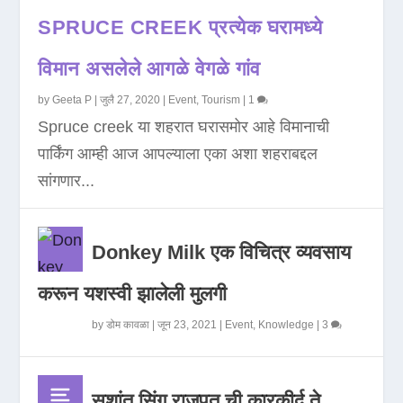
SPRUCE CREEK प्रत्येक घरामध्ये
विमान असलेले आगळे वेगळे गांव
by
Geeta P
|
जुलै 27, 2020
|
Event
,
Tourism
|
1
Spruce creek या शहरात घरासमोर आहे विमानाची
पार्किंग आम्ही आज आपल्याला एका अशा शहराबद्दल
सांगणार...
Donkey Milk एक विचित्र व्यवसाय
करून यशस्वी झालेली मुलगी
by
डोम कावळा
|
जून 23, 2021
|
Event
,
Knowledge
|
3
सुशांत सिंग राजपूत ची कारकीर्द ते