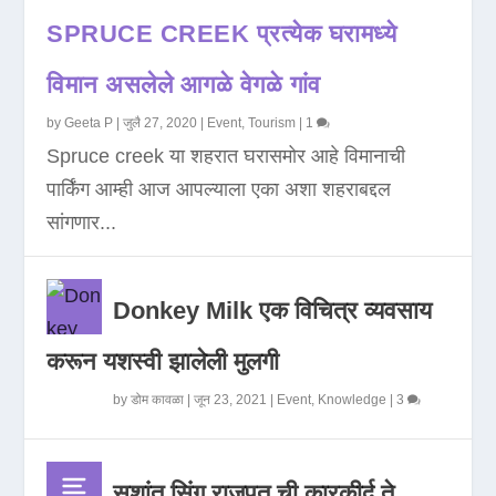
SPRUCE CREEK प्रत्येक घरामध्ये
विमान असलेले आगळे वेगळे गांव
by
Geeta P
|
जुलै 27, 2020
|
Event
,
Tourism
|
1
Spruce creek या शहरात घरासमोर आहे विमानाची
पार्किंग आम्ही आज आपल्याला एका अशा शहराबद्दल
सांगणार...
Donkey Milk एक विचित्र व्यवसाय
करून यशस्वी झालेली मुलगी
by
डोम कावळा
|
जून 23, 2021
|
Event
,
Knowledge
|
3
सुशांत सिंग राजपूत ची कारकीर्द ते