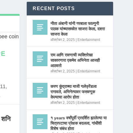
RECENT POSTS
नीता अंबानी यांनी गरबाला फाल्गुनी
पाठक यांच्यासमवेत साजरा केला, दशरा
साजरा केला
ऑक्टोबर 2, 2025
|
Entertainment
PE
राम आणि रावणाची व्यक्तिरेखा
साकारणारा एकमेव अभिनेता आजही
आठवतो
ऑक्टोबर 2, 2025
|
Entertainment
11,
करण कुंद्राच्या माजी गर्लफ्रेंडला
रागावले, अभिनेत्यावर फसवणूक
.
केल्याचा आरोप होता
ऑक्टोबर 2, 2025
|
Entertainment
 शनि
१ years वर्षांपूर्वी प्रदर्शित झालेल्या या
चित्रपटाचा प्रेक्षक बदलला, गांधींशी
विशेष संबंध होता