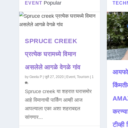
Popular
EVENT
TECH
SPRUCE CREEK
प्रत्येक घरामध्ये विमान
असलेले आगळे वेगळे गांव
आयफो
by
Geeta P
|
जुलै 27, 2020
|
Event
,
Tourism
|
1
किंमती
Spruce creek या शहरात घरासमोर
AMAZ
आहे विमानाची पार्किंग आम्ही आज
आपल्याला एका अशा शहराबद्दल
करण्या
सांगणार...
टीव्ही ह