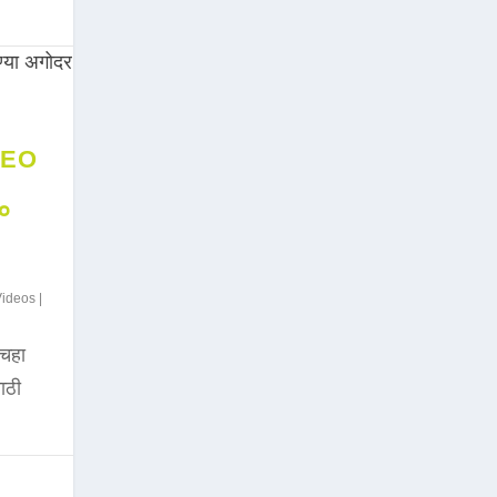
DEO
००
Videos
|
चहा
साठी