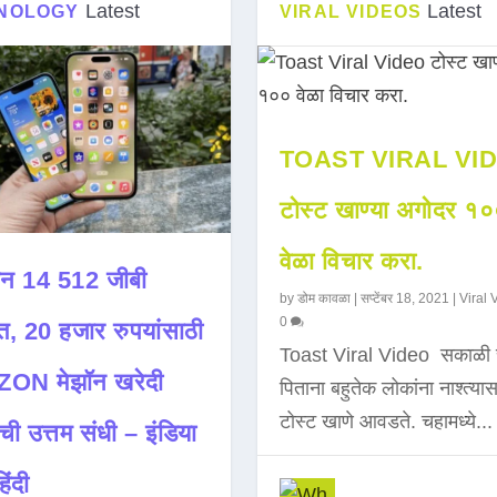
Latest
Latest
NOLOGY
VIRAL VIDEOS
TOAST VIRAL VI
टोस्ट खाण्या अगोदर १
वेळा विचार करा.
न 14 512 जीबी
by
डोम कावळा
|
सप्टेंबर 18, 2021
|
Viral 
0
त, 20 हजार रुपयांसाठी
Toast Viral Video सकाळी 
ON मेझॉन खरेदी
पिताना बहुतेक लोकांना नाश्त्या
टोस्ट खाणे आवडते. चहामध्ये...
ची उत्तम संधी – इंडिया
िंदी