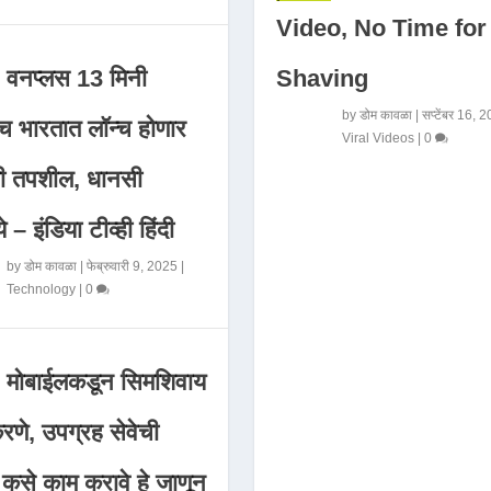
Video, No Time for
Shaving
वनप्लस 13 मिनी
by
डोम कावळा
|
सप्टेंबर 16, 
 भारतात लॉन्च होणार
Viral Videos
|
0
मी तपशील, धानसी
ये – इंडिया टीव्ही हिंदी
by
डोम कावळा
|
फेब्रुवारी 9, 2025
|
Technology
|
0
मोबाईलकडून सिमशिवाय
णे, उपग्रह सेवेची
 कसे काम करावे हे जाणून