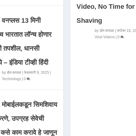
Video, No Time for
Shaving
वनप्लस 13 मिनी
by
डोम कावळा
|
सप्टेंबर 16, 
 भारतात लॉन्च होणार
Viral Videos
|
0
मी तपशील, धानसी
ये – इंडिया टीव्ही हिंदी
by
डोम कावळा
|
फेब्रुवारी 9, 2025
|
Technology
|
0
मोबाईलकडून सिमशिवाय
णे, उपग्रह सेवेची
 कसे काम करावे हे जाणून