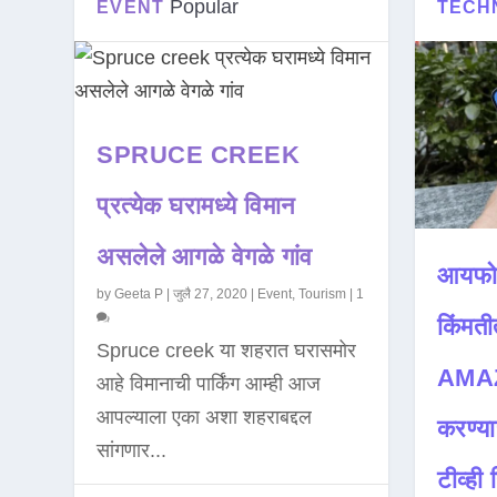
Popular
EVENT
TECH
SPRUCE CREEK
प्रत्येक घरामध्ये विमान
असलेले आगळे वेगळे गांव
आयफो
by
Geeta P
|
जुलै 27, 2020
|
Event
,
Tourism
|
1
किंमती
Spruce creek या शहरात घरासमोर
AMAZ
आहे विमानाची पार्किंग आम्ही आज
आपल्याला एका अशा शहराबद्दल
करण्या
सांगणार...
टीव्ही ह