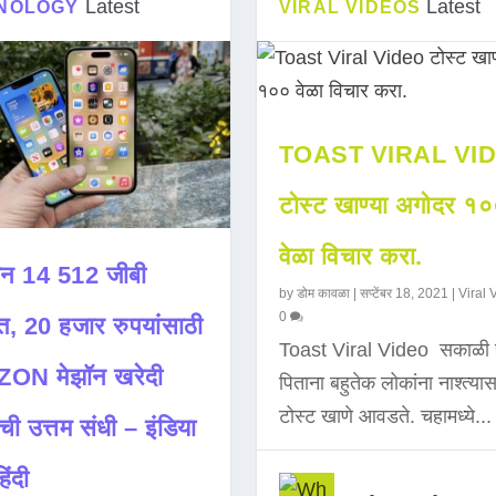
Latest
Latest
NOLOGY
VIRAL VIDEOS
TOAST VIRAL VI
टोस्ट खाण्या अगोदर १
वेळा विचार करा.
न 14 512 जीबी
by
डोम कावळा
|
सप्टेंबर 18, 2021
|
Viral 
0
त, 20 हजार रुपयांसाठी
Toast Viral Video सकाळी 
ON मेझॉन खरेदी
पिताना बहुतेक लोकांना नाश्त्या
टोस्ट खाणे आवडते. चहामध्ये...
ची उत्तम संधी – इंडिया
िंदी