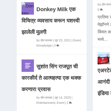
by
डोम काव
Donkey Milk एक
0
प्रतिमा
विचित्र व्यवसाय करून यशस्वी
मेझॉनन
झालेली मुलगी
किंमत 
मध्ये...
by
डोम कावळा
|
जून 23, 2021
|
Event
,
Knowledge
|
3
सुशांत सिंग राजपूत ची
एअरटेल
कारकीर्द ते आत्महत्या एक थक्क
आनंदी व
करणारा प्रवास
इंडिया ट
by
डोम कावळा
|
जून 14, 2020
|
Entertainment
,
Event
|
2