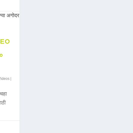
DEO
००
Videos
|
चहा
साठी