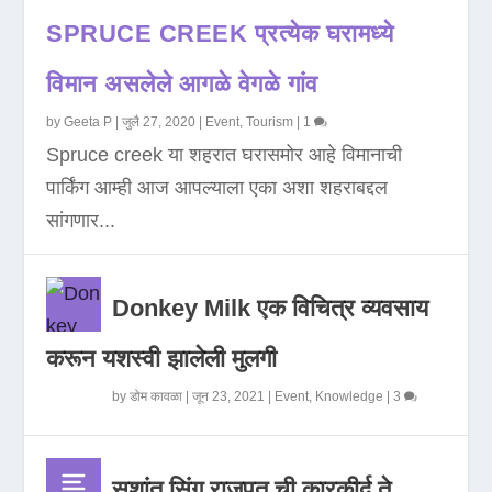
SPRUCE CREEK प्रत्येक घरामध्ये
विमान असलेले आगळे वेगळे गांव
by
Geeta P
|
जुलै 27, 2020
|
Event
,
Tourism
|
1
Spruce creek या शहरात घरासमोर आहे विमानाची
पार्किंग आम्ही आज आपल्याला एका अशा शहराबद्दल
सांगणार...
Donkey Milk एक विचित्र व्यवसाय
करून यशस्वी झालेली मुलगी
by
डोम कावळा
|
जून 23, 2021
|
Event
,
Knowledge
|
3
सुशांत सिंग राजपूत ची कारकीर्द ते