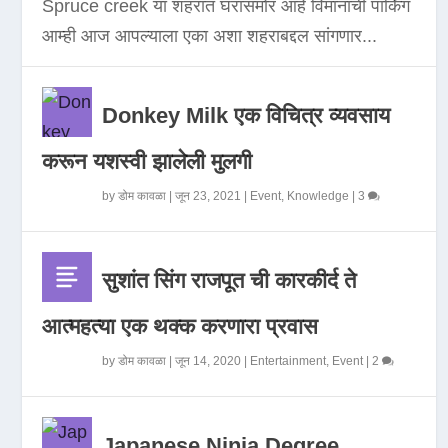
Spruce creek या शहरात घरासमोर आहे विमानाची पार्किंग
आम्ही आज आपल्याला एका अशा शहराबद्दल सांगणार...
Donkey Milk एक विचित्र व्यवसाय
करून यशस्वी झालेली मुलगी
by
डोम कावळा
|
जून 23, 2021
|
Event
,
Knowledge
|
3
सुशांत सिंग राजपूत ची कारकीर्द ते
आत्महत्या एक थक्क करणारा प्रवास
by
डोम कावळा
|
जून 14, 2020
|
Entertainment
,
Event
|
2
Japanese Ninja Degree