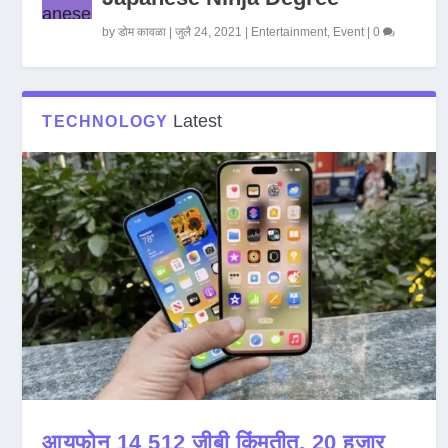
by
डोम कावळा
|
जुलै 24, 2021
|
Entertainment
,
Event
|
0
Latest
TECHNOLOGY
आयफोन 14 512 जीबी किंमतीत, 20 हजार