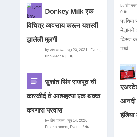
by
डोम काव
Donkey Milk एक
0
प्रतिमा
विचित्र व्यवसाय करून यशस्वी
मेझॉनन
झालेली मुलगी
किंमत 
मध्ये...
by
डोम कावळा
|
जून 23, 2021
|
Event
,
Knowledge
|
3
सुशांत सिंग राजपूत ची
एअरटेल
कारकीर्द ते आत्महत्या एक थक्क
आनंदी व
करणारा प्रवास
इंडिया ट
by
डोम कावळा
|
जून 14, 2020
|
Entertainment
,
Event
|
2