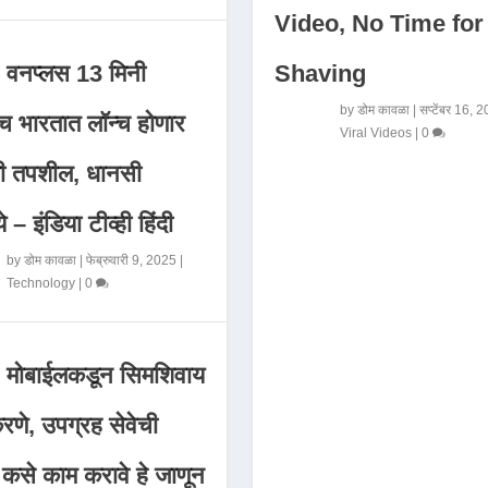
Video, No Time for
Shaving
वनप्लस 13 मिनी
by
डोम कावळा
|
सप्टेंबर 16, 
 भारतात लॉन्च होणार
Viral Videos
|
0
मी तपशील, धानसी
ये – इंडिया टीव्ही हिंदी
by
डोम कावळा
|
फेब्रुवारी 9, 2025
|
Technology
|
0
मोबाईलकडून सिमशिवाय
णे, उपग्रह सेवेची
 कसे काम करावे हे जाणून