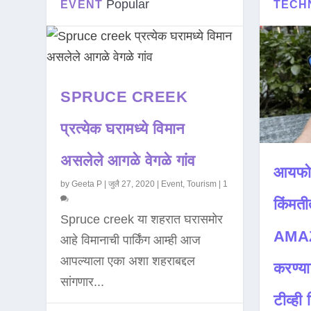
Popular
EVENT
TECH
SPRUCE CREEK
प्रत्येक घरामध्ये विमान
असलेले आगळे वेगळे गांव
आयफो
by
Geeta P
|
जुलै 27, 2020
|
Event
,
Tourism
|
1
किंमती
Spruce creek या शहरात घरासमोर
AMAZ
आहे विमानाची पार्किंग आम्ही आज
आपल्याला एका अशा शहराबद्दल
करण्या
सांगणार...
टीव्ही ह