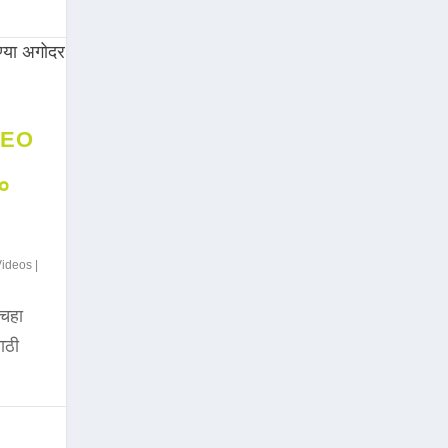
DEO
००
Videos
|
चहा
साठी