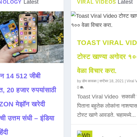
Latest
Latest
NOLOGY
VIRAL VIDEOS
TOAST VIRAL VI
टोस्ट खाण्या अगोदर १
वेळा विचार करा.
न 14 512 जीबी
by
डोम कावळा
|
सप्टेंबर 18, 2021
|
Viral 
0
त, 20 हजार रुपयांसाठी
Toast Viral Video सकाळी 
ON मेझॉन खरेदी
पिताना बहुतेक लोकांना नाश्त्या
टोस्ट खाणे आवडते. चहामध्ये...
ची उत्तम संधी – इंडिया
िंदी