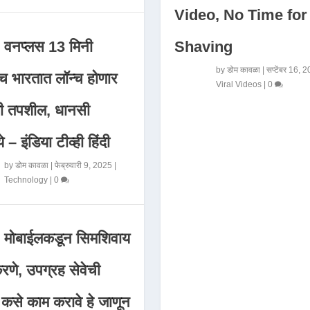
Video, No Time for
Shaving
वनप्लस 13 मिनी
by
डोम कावळा
|
सप्टेंबर 16, 
 भारतात लॉन्च होणार
Viral Videos
|
0
मी तपशील, धानसी
ये – इंडिया टीव्ही हिंदी
by
डोम कावळा
|
फेब्रुवारी 9, 2025
|
Technology
|
0
मोबाईलकडून सिमशिवाय
णे, उपग्रह सेवेची
 कसे काम करावे हे जाणून