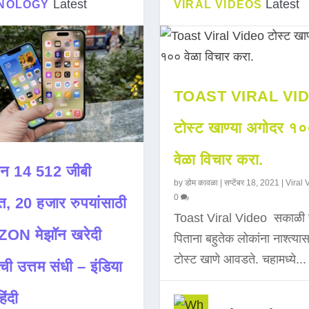
Latest
Latest
NOLOGY
VIRAL VIDEOS
TOAST VIRAL VI
टोस्ट खाण्या अगोदर १
वेळा विचार करा.
न 14 512 जीबी
by
डोम कावळा
|
सप्टेंबर 18, 2021
|
Viral 
0
त, 20 हजार रुपयांसाठी
Toast Viral Video सकाळी 
ON मेझॉन खरेदी
पिताना बहुतेक लोकांना नाश्त्या
टोस्ट खाणे आवडते. चहामध्ये...
ची उत्तम संधी – इंडिया
िंदी