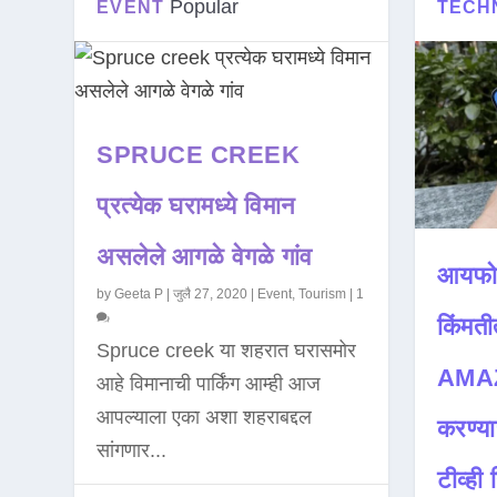
Popular
EVENT
TECH
SPRUCE CREEK
प्रत्येक घरामध्ये विमान
असलेले आगळे वेगळे गांव
आयफो
by
Geeta P
|
जुलै 27, 2020
|
Event
,
Tourism
|
1
किंमती
Spruce creek या शहरात घरासमोर
AMAZ
आहे विमानाची पार्किंग आम्ही आज
आपल्याला एका अशा शहराबद्दल
करण्या
सांगणार...
टीव्ही ह