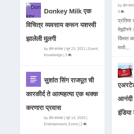
by
डोम काव
Donkey Milk एक
0
प्रतिमा
विचित्र व्यवसाय करून यशस्वी
मेझॉनन
झालेली मुलगी
किंमत 
मध्ये...
by
डोम कावळा
|
जून 23, 2021
|
Event
,
Knowledge
|
3
सुशांत सिंग राजपूत ची
एअरटेल
कारकीर्द ते आत्महत्या एक थक्क
आनंदी व
करणारा प्रवास
इंडिया ट
by
डोम कावळा
|
जून 14, 2020
|
Entertainment
,
Event
|
2