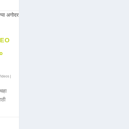
DEO
००
Videos
|
चहा
साठी