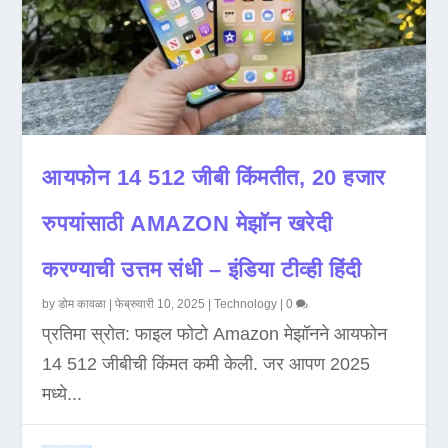
आयफोन 14 512 जीबी किंमतीत, 20 हजार
रुपयांसाठी AMAZON मेझॉन खरेदी
करण्याची उत्तम संधी – इंडिया टीव्ही हिंदी
by
डोम कावळा
|
फेब्रुवारी 10, 2025
|
Technology
|
0
प्रतिमा स्रोत: फाइल फोटो Amazon मेझॉनने आयफोन
14 512 जीबीची किंमत कमी केली. जर आपण 2025
मध्ये...