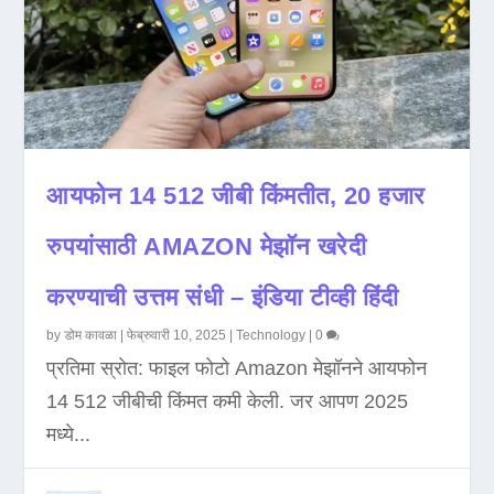
आयफोन 14 512 जीबी किंमतीत, 20 हजार
रुपयांसाठी AMAZON मेझॉन खरेदी
करण्याची उत्तम संधी – इंडिया टीव्ही हिंदी
by
डोम कावळा
|
फेब्रुवारी 10, 2025
|
Technology
|
0
प्रतिमा स्रोत: फाइल फोटो Amazon मेझॉनने आयफोन
14 512 जीबीची किंमत कमी केली. जर आपण 2025
मध्ये...