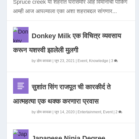
Spruce creek या शहरात घरासमोर आहे विमानाची पार्किंग
आम्ही आज आपल्याला एका अशा शहराबद्दल सांगणार...
Donkey Milk एक विचित्र व्यवसाय
करून यशस्वी झालेली मुलगी
by
डोम कावळा
|
जून 23, 2021
|
Event
,
Knowledge
|
3
सुशांत सिंग राजपूत ची कारकीर्द ते
आत्महत्या एक थक्क करणारा प्रवास
by
डोम कावळा
|
जून 14, 2020
|
Entertainment
,
Event
|
2
Japanese Ninja Degree