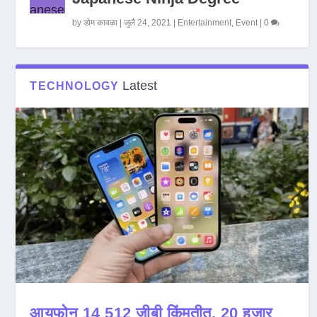
by
डोम कावळा
|
जुलै 24, 2021
|
Entertainment
,
Event
|
0
Latest
TECHNOLOGY
आयफोन 14 512 जीबी किंमतीत, 20 हजार