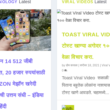
Latest
Latest
NOLOGY
VIRAL VIDEOS
TOAST VIRAL VI
टोस्ट खाण्या अगोदर १
वेळा विचार करा.
न 14 512 जीबी
by
डोम कावळा
|
सप्टेंबर 18, 2021
|
Viral 
0
त, 20 हजार रुपयांसाठी
Toast Viral Video सकाळी 
ON मेझॉन खरेदी
पिताना बहुतेक लोकांना नाश्त्या
टोस्ट खाणे आवडते. चहामध्ये...
ची उत्तम संधी – इंडिया
िंदी