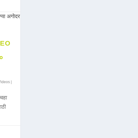
DEO
००
Videos
|
चहा
साठी