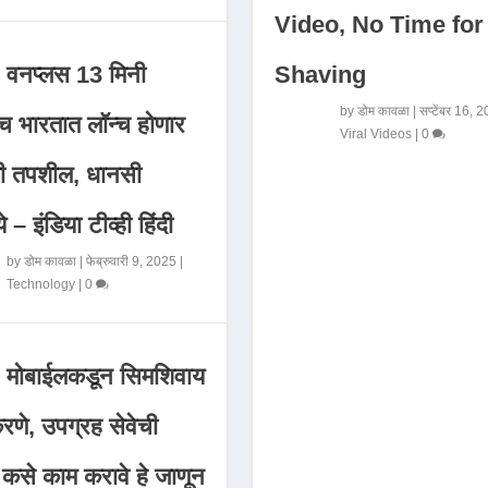
Video, No Time for
Shaving
वनप्लस 13 मिनी
by
डोम कावळा
|
सप्टेंबर 16, 
 भारतात लॉन्च होणार
Viral Videos
|
0
मी तपशील, धानसी
ये – इंडिया टीव्ही हिंदी
by
डोम कावळा
|
फेब्रुवारी 9, 2025
|
Technology
|
0
मोबाईलकडून सिमशिवाय
णे, उपग्रह सेवेची
 कसे काम करावे हे जाणून