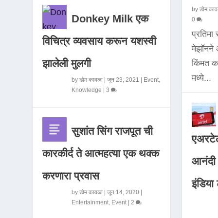
by
डोम काव
Donkey Milk एक
0
प्रतिमा
विचित्र व्यवसाय करून यशस्वी
मेझॉनन
झालेली मुलगी
किंमत 
मध्ये...
by
डोम कावळा
|
जून 23, 2021
|
Event
,
Knowledge
|
3
सुशांत सिंग राजपूत ची
एअरटेल
कारकीर्द ते आत्महत्या एक थक्क
आनंदी व
करणारा प्रवास
इंडिया ट
by
डोम कावळा
|
जून 14, 2020
|
Entertainment
,
Event
|
2