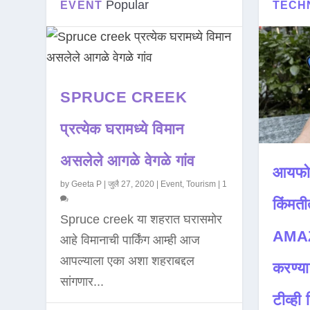
Popular
EVENT
TECH
SPRUCE CREEK
प्रत्येक घरामध्ये विमान
असलेले आगळे वेगळे गांव
आयफो
by
Geeta P
|
जुलै 27, 2020
|
Event
,
Tourism
|
1
किंमती
Spruce creek या शहरात घरासमोर
AMAZ
आहे विमानाची पार्किंग आम्ही आज
आपल्याला एका अशा शहराबद्दल
करण्या
सांगणार...
टीव्ही ह