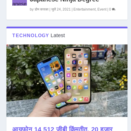
by
डोम कावळा
|
जुलै 24, 2021
|
Entertainment
,
Event
|
0
Latest
TECHNOLOGY
आयफोन 14 512 जीबी किंमतीत, 20 हजार