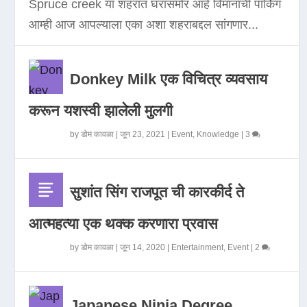
Spruce creek या शहरात घरासमोर आहे विमानाची पार्किंग
आम्ही आज आपल्याला एका अशा शहराबद्दल सांगणार...
Donkey Milk एक विचित्र व्यवसाय
करून यशस्वी झालेली मुलगी
by
डोम कावळा
|
जून 23, 2021
|
Event
,
Knowledge
|
3
सुशांत सिंग राजपूत ची कारकीर्द ते
आत्महत्या एक थक्क करणारा प्रवास
by
डोम कावळा
|
जून 14, 2020
|
Entertainment
,
Event
|
2
Japanese Ninja Degree