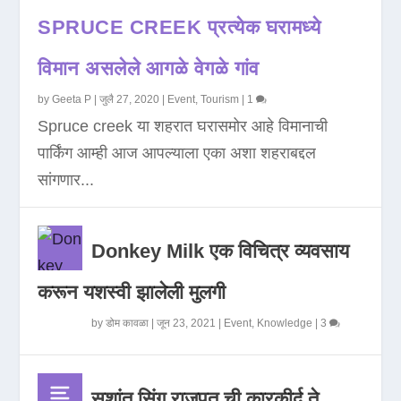
SPRUCE CREEK प्रत्येक घरामध्ये
विमान असलेले आगळे वेगळे गांव
by
Geeta P
|
जुलै 27, 2020
|
Event
,
Tourism
|
1
Spruce creek या शहरात घरासमोर आहे विमानाची
पार्किंग आम्ही आज आपल्याला एका अशा शहराबद्दल
सांगणार...
Donkey Milk एक विचित्र व्यवसाय
करून यशस्वी झालेली मुलगी
by
डोम कावळा
|
जून 23, 2021
|
Event
,
Knowledge
|
3
सुशांत सिंग राजपूत ची कारकीर्द ते