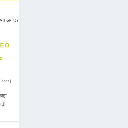
DEO
००
Videos
|
चहा
साठी