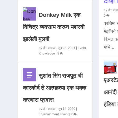
टीव्ही ह
by
डोम काव
Donkey Milk एक
0
प्रतिमा
विचित्र व्यवसाय करून यशस्वी
मेझॉनन
झालेली मुलगी
किंमत 
मध्ये...
by
डोम कावळा
|
जून 23, 2021
|
Event
,
Knowledge
|
3
सुशांत सिंग राजपूत ची
एअरटेल
कारकीर्द ते आत्महत्या एक थक्क
आनंदी व
करणारा प्रवास
इंडिया ट
by
डोम कावळा
|
जून 14, 2020
|
Entertainment
,
Event
|
2