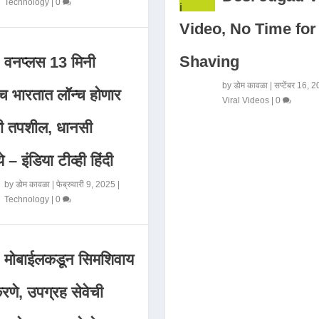
Technology
|
0
Video, No Time for
Shaving
वनप्लस 13 मिनी
by
डोम कावळा
|
सप्टेंबर 16, 
 भारतात लॉन्च होणार
Viral Videos
|
0
मी तपशील, धानसी
ये – इंडिया टीव्ही हिंदी
by
डोम कावळा
|
फेब्रुवारी 9, 2025
|
Technology
|
0
मोबाईलकडून सिमशिवाय
णे, उपग्रह सेवेची