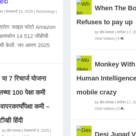
िंदी
When The B
ळा
|
फेब्रुवारी 10, 2025
|
Technology
|
Refuses to pay up
 स्रोत: फाइल फोटो Amazon
by
डोम कावळा
|
सप्टेंबर 17, 
े आयफोन 14 512 जीबीची
Viral Videos
|
0
कमी केली. जर आपण 2025
Monkey With
Human Intelligence
या 7 रिचार्ज योजना
mobile crazy
च्या 100 पेक्षा कमी
by
डोम कावळा
|
सप्टेंबर 17, 
ापरकर्त्यांपेक्षा कमी –
Viral Videos
|
0
ीव्ही हिंदी
by
डोम कावळा
|
फेब्रुवारी 9, 2025
|
Desi Jugad V