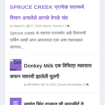
SPRUCE CREEK प्रत्येक घरामध्ये
विमान असलेले आगळे वेगळे गांव
by
Geeta P
|
जुलै 27, 2020
|
Event
,
Tourism
|
1
Spruce creek या शहरात घरासमोर आहे विमानाची
पार्किंग आम्ही आज आपल्याला एका अशा शहराबद्दल
सांगणार...
Donkey Milk एक विचित्र व्यवसाय
करून यशस्वी झालेली मुलगी
by
डोम कावळा
|
जून 23, 2021
|
Event
,
Knowledge
|
3
सुशांत सिंग राजपूत ची कारकीर्द ते