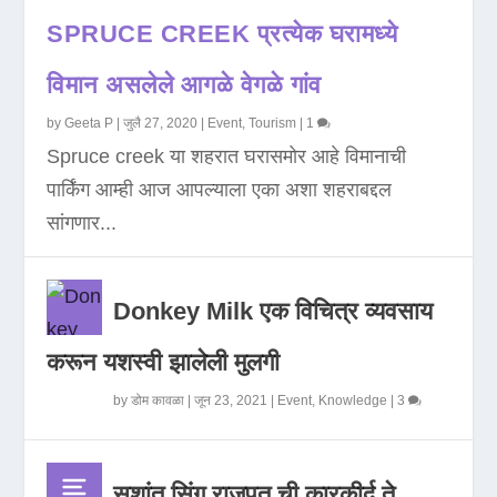
SPRUCE CREEK प्रत्येक घरामध्ये
विमान असलेले आगळे वेगळे गांव
by
Geeta P
|
जुलै 27, 2020
|
Event
,
Tourism
|
1
Spruce creek या शहरात घरासमोर आहे विमानाची
पार्किंग आम्ही आज आपल्याला एका अशा शहराबद्दल
सांगणार...
Donkey Milk एक विचित्र व्यवसाय
करून यशस्वी झालेली मुलगी
by
डोम कावळा
|
जून 23, 2021
|
Event
,
Knowledge
|
3
सुशांत सिंग राजपूत ची कारकीर्द ते