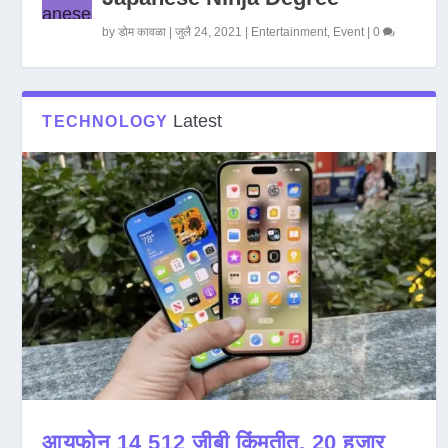
by
डोम कावळा
|
जुलै 24, 2021
|
Entertainment
,
Event
|
0
Latest
TECHNOLOGY
आयफोन 14 512 जीबी किंमतीत, 20 हजार