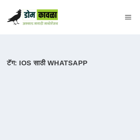
टॅग:
IOS साठी WHATSAPP