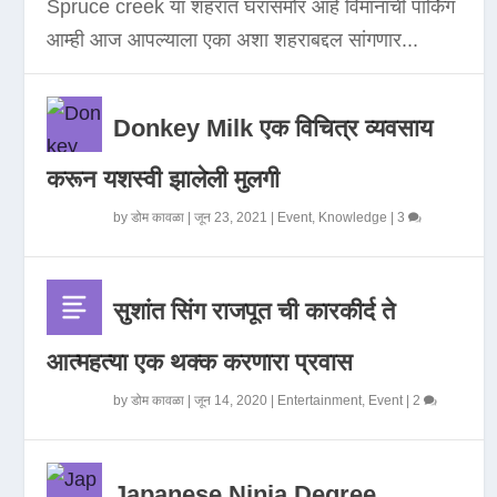
Spruce creek या शहरात घरासमोर आहे विमानाची पार्किंग
आम्ही आज आपल्याला एका अशा शहराबद्दल सांगणार...
Donkey Milk एक विचित्र व्यवसाय
करून यशस्वी झालेली मुलगी
by
डोम कावळा
|
जून 23, 2021
|
Event
,
Knowledge
|
3
सुशांत सिंग राजपूत ची कारकीर्द ते
आत्महत्या एक थक्क करणारा प्रवास
by
डोम कावळा
|
जून 14, 2020
|
Entertainment
,
Event
|
2
Japanese Ninja Degree