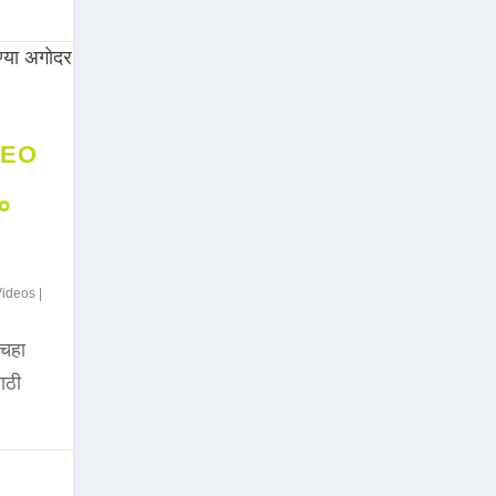
DEO
००
Videos
|
चहा
साठी