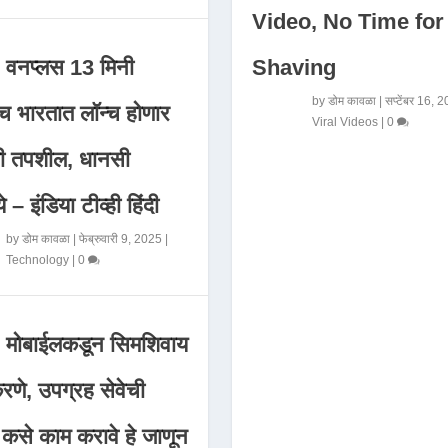
Video, No Time for
Shaving
वनप्लस 13 मिनी
by
डोम कावळा
|
सप्टेंबर 16, 
 भारतात लॉन्च होणार
Viral Videos
|
0
मी तपशील, धानसी
ये – इंडिया टीव्ही हिंदी
by
डोम कावळा
|
फेब्रुवारी 9, 2025
|
Technology
|
0
मोबाईलकडून सिमशिवाय
णे, उपग्रह सेवेची
 कसे काम करावे हे जाणून