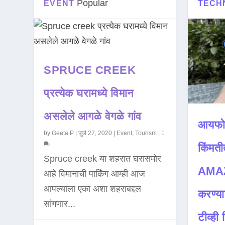
Popular
EVENT
TECH
SPRUCE CREEK
प्रत्येक घरामध्ये विमान
असलेले आगळे वेगळे गांव
आयफो
by
Geeta P
|
जुलै 27, 2020
|
Event
,
Tourism
|
1
किंमती
Spruce creek या शहरात घरासमोर
AMAZ
आहे विमानाची पार्किंग आम्ही आज
आपल्याला एका अशा शहराबद्दल
करण्या
सांगणार...
टीव्ही ह