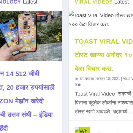
Latest
Latest
NOLOGY
VIRAL VIDEOS
TOAST VIRAL VI
टोस्ट खाण्या अगोदर १
वेळा विचार करा.
न 14 512 जीबी
by
डोम कावळा
|
सप्टेंबर 18, 2021
|
Viral 
0
त, 20 हजार रुपयांसाठी
Toast Viral Video सकाळी 
ON मेझॉन खरेदी
पिताना बहुतेक लोकांना नाश्त्या
टोस्ट खाणे आवडते. चहामध्ये...
ची उत्तम संधी – इंडिया
िंदी