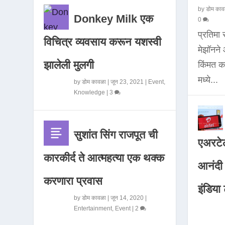
by
डोम काव
Donkey Milk एक
0
प्रतिमा
विचित्र व्यवसाय करून यशस्वी
मेझॉनन
झालेली मुलगी
किंमत 
मध्ये...
by
डोम कावळा
|
जून 23, 2021
|
Event
,
Knowledge
|
3
सुशांत सिंग राजपूत ची
एअरटेल
कारकीर्द ते आत्महत्या एक थक्क
आनंदी व
करणारा प्रवास
इंडिया ट
by
डोम कावळा
|
जून 14, 2020
|
Entertainment
,
Event
|
2