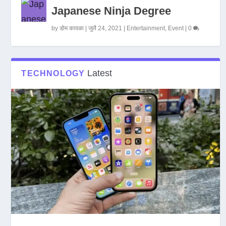
Japanese Ninja Degree
by
डोम कावळा
|
जुलै 24, 2021
|
Entertainment
,
Event
|
0
Latest
TECHNOLOGY