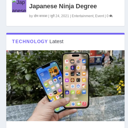
Japanese Ninja Degree
by
डोम कावळा
|
जुलै 24, 2021
|
Entertainment
,
Event
|
0
Latest
TECHNOLOGY