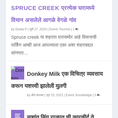
SPRUCE CREEK प्रत्येक घरामध्ये
विमान असलेले आगळे वेगळे गांव
by
Geeta P
|
जुलै 27, 2020
|
Event
,
Tourism
|
1
Spruce creek या शहरात घरासमोर आहे विमानाची
पार्किंग आम्ही आज आपल्याला एका अशा शहराबद्दल
सांगणार...
Donkey Milk एक विचित्र व्यवसाय
करून यशस्वी झालेली मुलगी
by
डोम कावळा
|
जून 23, 2021
|
Event
,
Knowledge
|
3
सुशांत सिंग राजपूत ची कारकीर्द ते