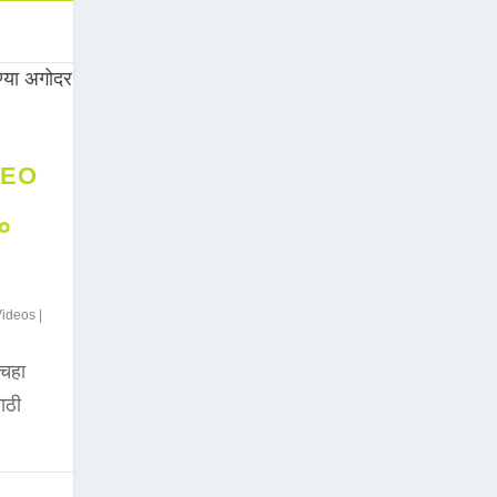
DEO
००
Videos
|
चहा
साठी