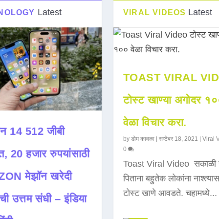
Latest
Latest
NOLOGY
VIRAL VIDEOS
TOAST VIRAL VI
टोस्ट खाण्या अगोदर १
वेळा विचार करा.
न 14 512 जीबी
by
डोम कावळा
|
सप्टेंबर 18, 2021
|
Viral 
0
त, 20 हजार रुपयांसाठी
Toast Viral Video सकाळी 
ON मेझॉन खरेदी
पिताना बहुतेक लोकांना नाश्त्या
टोस्ट खाणे आवडते. चहामध्ये...
ची उत्तम संधी – इंडिया