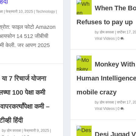
िंदी
When The B
ळा
|
फेब्रुवारी 10, 2025
|
Technology
|
Refuses to pay up
 स्रोत: फाइल फोटो Amazon
by
डोम कावळा
|
सप्टेंबर 17, 
े आयफोन 14 512 जीबीची
Viral Videos
|
0
कमी केली. जर आपण 2025
Monkey With
Human Intelligence
या 7 रिचार्ज योजना
mobile crazy
च्या 100 पेक्षा कमी
by
डोम कावळा
|
सप्टेंबर 17, 
ापरकर्त्यांपेक्षा कमी –
Viral Videos
|
0
ीव्ही हिंदी
by
डोम कावळा
|
फेब्रुवारी 9, 2025
|
Desi Jugad V