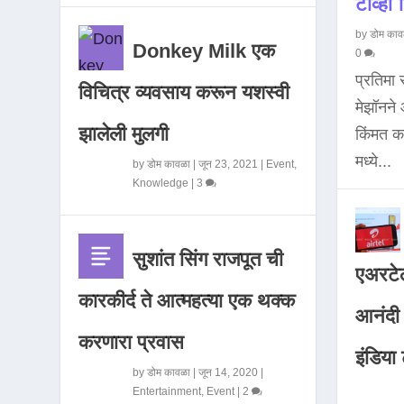
टीव्ही ह
by
डोम काव
Donkey Milk एक
0
प्रतिमा
विचित्र व्यवसाय करून यशस्वी
मेझॉनन
झालेली मुलगी
किंमत 
मध्ये...
by
डोम कावळा
|
जून 23, 2021
|
Event
,
Knowledge
|
3
सुशांत सिंग राजपूत ची
एअरटेल
कारकीर्द ते आत्महत्या एक थक्क
आनंदी व
करणारा प्रवास
इंडिया ट
by
डोम कावळा
|
जून 14, 2020
|
Entertainment
,
Event
|
2