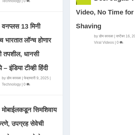
Technology
|
0
Video, No Time for
Shaving
वनप्लस 13 मिनी
by
डोम कावळा
|
सप्टेंबर 16, 
 भारतात लॉन्च होणार
Viral Videos
|
0
मी तपशील, धानसी
ये – इंडिया टीव्ही हिंदी
by
डोम कावळा
|
फेब्रुवारी 9, 2025
|
Technology
|
0
मोबाईलकडून सिमशिवाय
णे, उपग्रह सेवेची