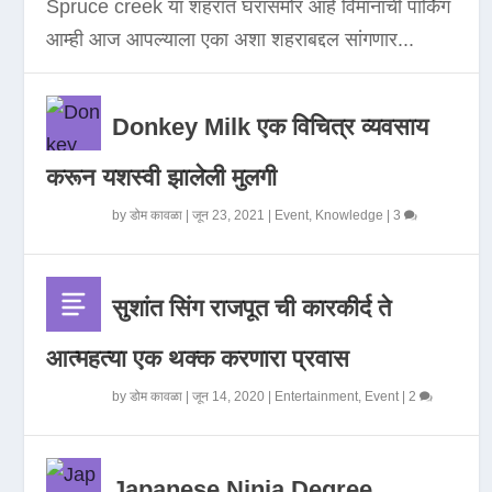
Spruce creek या शहरात घरासमोर आहे विमानाची पार्किंग
आम्ही आज आपल्याला एका अशा शहराबद्दल सांगणार...
Donkey Milk एक विचित्र व्यवसाय
करून यशस्वी झालेली मुलगी
by
डोम कावळा
|
जून 23, 2021
|
Event
,
Knowledge
|
3
सुशांत सिंग राजपूत ची कारकीर्द ते
आत्महत्या एक थक्क करणारा प्रवास
by
डोम कावळा
|
जून 14, 2020
|
Entertainment
,
Event
|
2
Japanese Ninja Degree