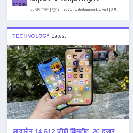
by
डोम कावळा
|
जुलै 24, 2021
|
Entertainment
,
Event
|
0
Latest
TECHNOLOGY
आयफोन 14 512 जीबी किंमतीत, 20 हजार