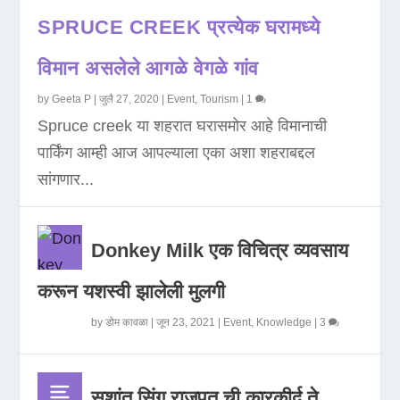
SPRUCE CREEK प्रत्येक घरामध्ये
विमान असलेले आगळे वेगळे गांव
by
Geeta P
|
जुलै 27, 2020
|
Event
,
Tourism
|
1
Spruce creek या शहरात घरासमोर आहे विमानाची
पार्किंग आम्ही आज आपल्याला एका अशा शहराबद्दल
सांगणार...
Donkey Milk एक विचित्र व्यवसाय
करून यशस्वी झालेली मुलगी
by
डोम कावळा
|
जून 23, 2021
|
Event
,
Knowledge
|
3
सुशांत सिंग राजपूत ची कारकीर्द ते