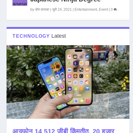
by
डोम कावळा
|
जुलै 24, 2021
|
Entertainment
,
Event
|
0
Latest
TECHNOLOGY
आयफोन 14 512 जीबी किंमतीत, 20 हजार