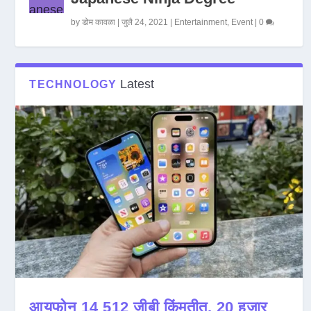
by
डोम कावळा
|
जुलै 24, 2021
|
Entertainment
,
Event
|
0
Latest
TECHNOLOGY
आयफोन 14 512 जीबी किंमतीत, 20 हजार