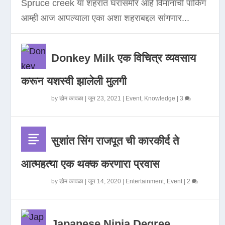
Spruce creek या शहरात घरासमोर आहे विमानाची पार्किंग
आम्ही आज आपल्याला एका अशा शहराबद्दल सांगणार...
Donkey Milk एक विचित्र व्यवसाय
करून यशस्वी झालेली मुलगी
by
डोम कावळा
|
जून 23, 2021
|
Event
,
Knowledge
|
3
सुशांत सिंग राजपूत ची कारकीर्द ते
आत्महत्या एक थक्क करणारा प्रवास
by
डोम कावळा
|
जून 14, 2020
|
Entertainment
,
Event
|
2
Japanese Ninja Degree