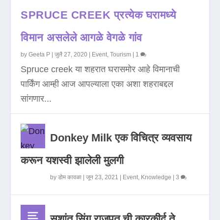
SPRUCE CREEK प्रत्येक घरामध्ये
विमान असलेले आगळे वेगळे गांव
by
Geeta P
|
जुलै 27, 2020
|
Event
,
Tourism
|
1
Spruce creek या शहरात घरासमोर आहे विमानाची
पार्किंग आम्ही आज आपल्याला एका अशा शहराबद्दल
सांगणार...
Donkey Milk एक विचित्र व्यवसाय
करून यशस्वी झालेली मुलगी
by
डोम कावळा
|
जून 23, 2021
|
Event
,
Knowledge
|
3
सुशांत सिंग राजपूत ची कारकीर्द ते