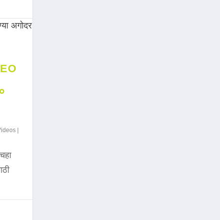
DEO
००
Videos
|
चहा
साठी