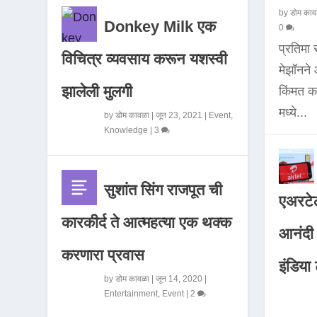
by
डोम काव
Donkey Milk एक
0
प्रतिमा
विचित्र व्यवसाय करून यशस्वी
मेझॉनन
झालेली मुलगी
किंमत 
मध्ये...
by
डोम कावळा
|
जून 23, 2021
|
Event
,
Knowledge
|
3
सुशांत सिंग राजपूत ची
एअरटेल
कारकीर्द ते आत्महत्या एक थक्क
आनंदी व
करणारा प्रवास
इंडिया ट
by
डोम कावळा
|
जून 14, 2020
|
Entertainment
,
Event
|
2