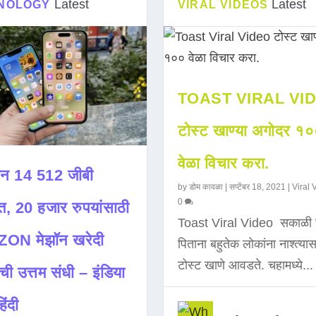
Latest
Latest
NOLOGY
VIRAL VIDEOS
TOAST VIRAL VI
टोस्ट खाण्या अगोदर १
वेळा विचार करा.
न 14 512 जीबी
by
डोम कावळा
|
सप्टेंबर 18, 2021
|
Viral 
0
त, 20 हजार रुपयांसाठी
Toast Viral Video सकाळी 
ON मेझॉन खरेदी
पिताना बहुतेक लोकांना नाश्त्या
टोस्ट खाणे आवडते. चहामध्ये...
ची उत्तम संधी – इंडिया
िंदी