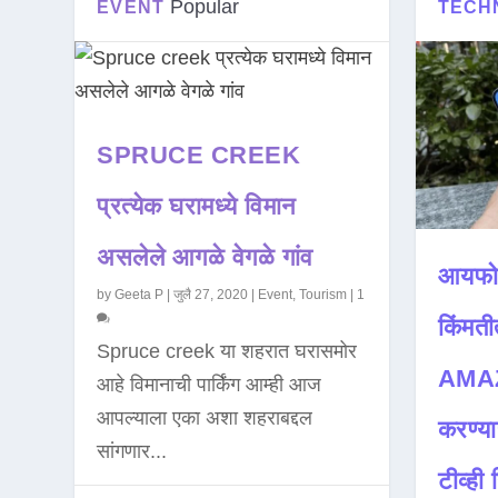
Popular
EVENT
TECH
SPRUCE CREEK
प्रत्येक घरामध्ये विमान
असलेले आगळे वेगळे गांव
आयफो
by
Geeta P
|
जुलै 27, 2020
|
Event
,
Tourism
|
1
किंमती
Spruce creek या शहरात घरासमोर
AMAZ
आहे विमानाची पार्किंग आम्ही आज
आपल्याला एका अशा शहराबद्दल
करण्या
सांगणार...
टीव्ही ह