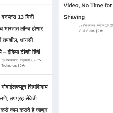
Video, No Time for
Shaving
वनप्लस 13 मिनी
by
डोम कावळा
|
सप्टेंबर 16, 
 भारतात लॉन्च होणार
Viral Videos
|
0
मी तपशील, धानसी
ये – इंडिया टीव्ही हिंदी
by
डोम कावळा
|
फेब्रुवारी 9, 2025
|
Technology
|
0
मोबाईलकडून सिमशिवाय
णे, उपग्रह सेवेची
 कसे काम करावे हे जाणून