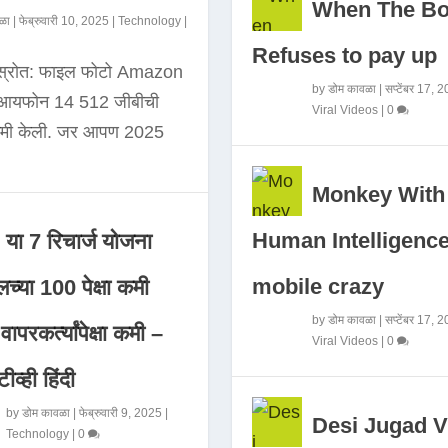
When The B
ळा
|
फेब्रुवारी 10, 2025
|
Technology
|
Refuses to pay up
 स्रोत: फाइल फोटो Amazon
by
डोम कावळा
|
सप्टेंबर 17, 
े आयफोन 14 512 जीबीची
Viral Videos
|
0
कमी केली. जर आपण 2025
Monkey With
Human Intelligence
या 7 रिचार्ज योजना
mobile crazy
च्या 100 पेक्षा कमी
by
डोम कावळा
|
सप्टेंबर 17, 
ापरकर्त्यांपेक्षा कमी –
Viral Videos
|
0
ीव्ही हिंदी
by
डोम कावळा
|
फेब्रुवारी 9, 2025
|
Desi Jugad V
Technology
|
0