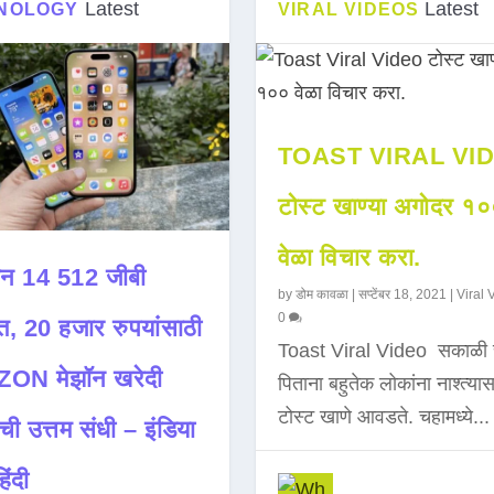
Latest
Latest
NOLOGY
VIRAL VIDEOS
TOAST VIRAL VI
टोस्ट खाण्या अगोदर १
वेळा विचार करा.
न 14 512 जीबी
by
डोम कावळा
|
सप्टेंबर 18, 2021
|
Viral 
0
त, 20 हजार रुपयांसाठी
Toast Viral Video सकाळी 
ON मेझॉन खरेदी
पिताना बहुतेक लोकांना नाश्त्या
टोस्ट खाणे आवडते. चहामध्ये...
ची उत्तम संधी – इंडिया
िंदी