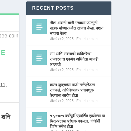
RECENT POSTS
नीता अंबानी यांनी गरबाला फाल्गुनी
पाठक यांच्यासमवेत साजरा केला, दशरा
साजरा केला
ऑक्टोबर 2, 2025
|
Entertainment
PE
राम आणि रावणाची व्यक्तिरेखा
साकारणारा एकमेव अभिनेता आजही
आठवतो
ऑक्टोबर 2, 2025
|
Entertainment
11,
करण कुंद्राच्या माजी गर्लफ्रेंडला
रागावले, अभिनेत्यावर फसवणूक
.
केल्याचा आरोप होता
ऑक्टोबर 2, 2025
|
Entertainment
 शनि
१ years वर्षांपूर्वी प्रदर्शित झालेल्या या
चित्रपटाचा प्रेक्षक बदलला, गांधींशी
विशेष संबंध होता