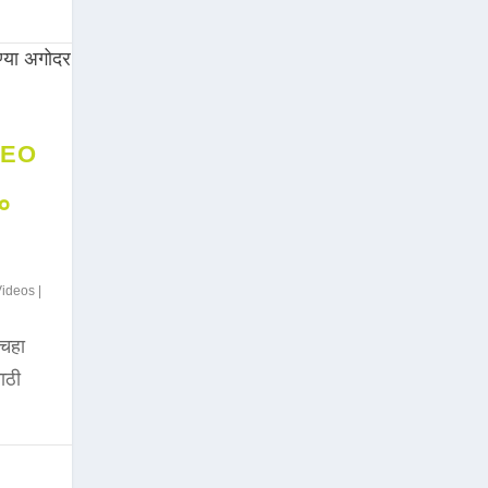
DEO
००
Videos
|
चहा
साठी