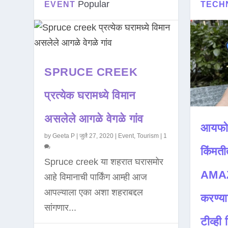
Popular
EVENT
TECH
SPRUCE CREEK
प्रत्येक घरामध्ये विमान
असलेले आगळे वेगळे गांव
आयफो
by
Geeta P
|
जुलै 27, 2020
|
Event
,
Tourism
|
1
किंमती
Spruce creek या शहरात घरासमोर
AMAZ
आहे विमानाची पार्किंग आम्ही आज
आपल्याला एका अशा शहराबद्दल
करण्या
सांगणार...
टीव्ही ह