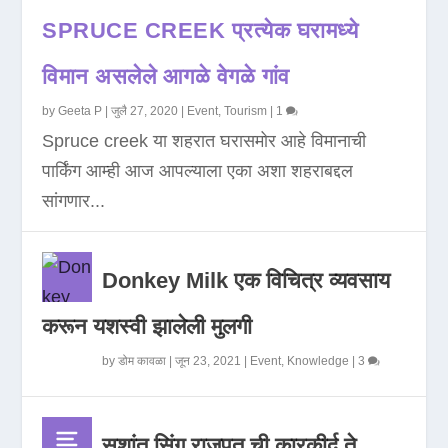
SPRUCE CREEK प्रत्येक घरामध्ये
विमान असलेले आगळे वेगळे गांव
by
Geeta P
|
जुलै 27, 2020
|
Event
,
Tourism
|
1
Spruce creek या शहरात घरासमोर आहे विमानाची
पार्किंग आम्ही आज आपल्याला एका अशा शहराबद्दल
सांगणार...
Donkey Milk एक विचित्र व्यवसाय
करून यशस्वी झालेली मुलगी
by
डोम कावळा
|
जून 23, 2021
|
Event
,
Knowledge
|
3
सुशांत सिंग राजपूत ची कारकीर्द ते