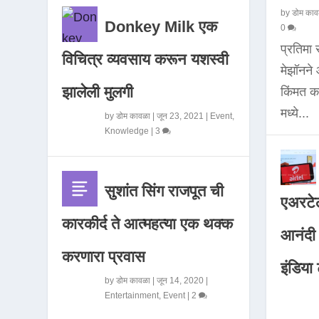
by
डोम काव
Donkey Milk एक
0
प्रतिमा
विचित्र व्यवसाय करून यशस्वी
मेझॉनन
झालेली मुलगी
किंमत 
मध्ये...
by
डोम कावळा
|
जून 23, 2021
|
Event
,
Knowledge
|
3
सुशांत सिंग राजपूत ची
एअरटेल
कारकीर्द ते आत्महत्या एक थक्क
आनंदी व
करणारा प्रवास
इंडिया ट
by
डोम कावळा
|
जून 14, 2020
|
Entertainment
,
Event
|
2