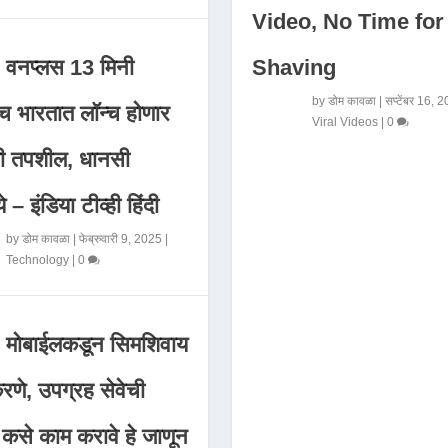
Video, No Time for
Shaving
वनप्लस 13 मिनी
by
डोम कावळा
|
सप्टेंबर 16, 
 भारतात लॉन्च होणार
Viral Videos
|
0
मी तपशील, धानसी
ये – इंडिया टीव्ही हिंदी
by
डोम कावळा
|
फेब्रुवारी 9, 2025
|
Technology
|
0
मोबाईलकडून सिमशिवाय
णे, उपग्रह सेवेची
 कसे काम करावे हे जाणून