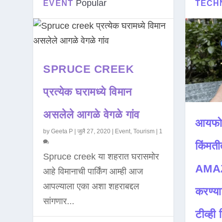
Popular
EVENT
TECH
SPRUCE CREEK
प्रत्येक घरामध्ये विमान
असलेले आगळे वेगळे गांव
आयफो
by
Geeta P
|
जुलै 27, 2020
|
Event
,
Tourism
|
1
किंमती
Spruce creek या शहरात घरासमोर
AMAZ
आहे विमानाची पार्किंग आम्ही आज
आपल्याला एका अशा शहराबद्दल
करण्या
सांगणार...
टीव्ही ह