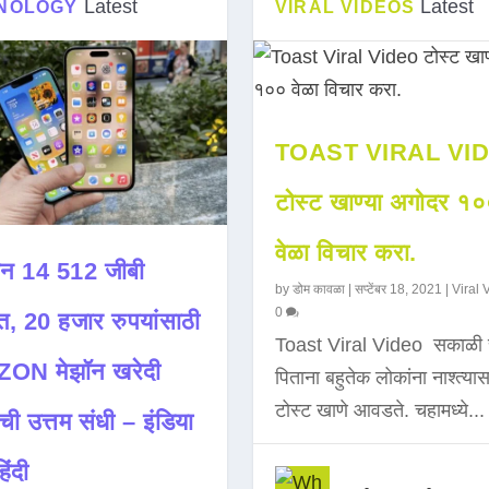
Latest
Latest
NOLOGY
VIRAL VIDEOS
TOAST VIRAL VI
टोस्ट खाण्या अगोदर १
वेळा विचार करा.
न 14 512 जीबी
by
डोम कावळा
|
सप्टेंबर 18, 2021
|
Viral 
0
त, 20 हजार रुपयांसाठी
Toast Viral Video सकाळी 
ON मेझॉन खरेदी
पिताना बहुतेक लोकांना नाश्त्या
टोस्ट खाणे आवडते. चहामध्ये...
ची उत्तम संधी – इंडिया
िंदी