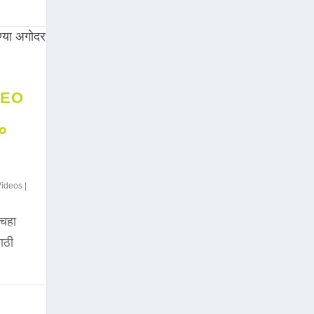
DEO
००
Videos
|
चहा
साठी