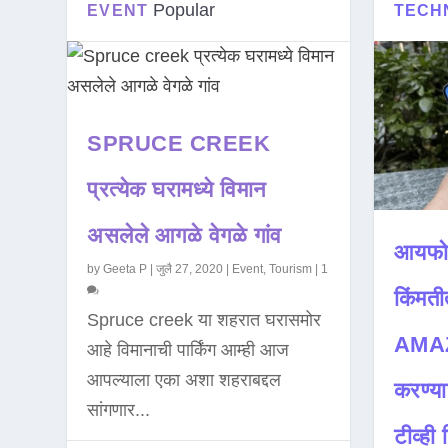
Popular
EVENT
TECH
SPRUCE CREEK
प्रत्येक घरामध्ये विमान
असलेले आगळे वेगळे गांव
आयफो
by
Geeta P
|
जुलै 27, 2020
|
Event
,
Tourism
|
1
किंमती
Spruce creek या शहरात घरासमोर
AMAZ
आहे विमानाची पार्किंग आम्ही आज
आपल्याला एका अशा शहराबद्दल
करण्या
सांगणार...
टीव्ही ह