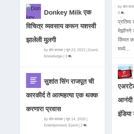
by
डोम काव
Donkey Milk एक
0
प्रतिमा
विचित्र व्यवसाय करून यशस्वी
मेझॉनन
झालेली मुलगी
किंमत 
मध्ये...
by
डोम कावळा
|
जून 23, 2021
|
Event
,
Knowledge
|
3
सुशांत सिंग राजपूत ची
एअरटेल
कारकीर्द ते आत्महत्या एक थक्क
आनंदी व
करणारा प्रवास
इंडिया ट
by
डोम कावळा
|
जून 14, 2020
|
Entertainment
,
Event
|
2