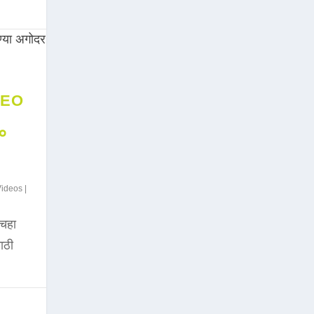
DEO
००
Videos
|
चहा
साठी