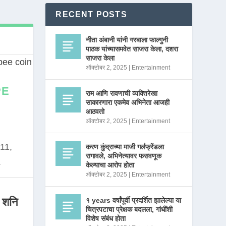
RECENT POSTS
नीता अंबानी यांनी गरबाला फाल्गुनी
पाठक यांच्यासमवेत साजरा केला, दशरा
साजरा केला
ऑक्टोबर 2, 2025
|
Entertainment
PE
राम आणि रावणाची व्यक्तिरेखा
साकारणारा एकमेव अभिनेता आजही
आठवतो
ऑक्टोबर 2, 2025
|
Entertainment
11,
करण कुंद्राच्या माजी गर्लफ्रेंडला
रागावले, अभिनेत्यावर फसवणूक
.
केल्याचा आरोप होता
ऑक्टोबर 2, 2025
|
Entertainment
 शनि
१ years वर्षांपूर्वी प्रदर्शित झालेल्या या
चित्रपटाचा प्रेक्षक बदलला, गांधींशी
विशेष संबंध होता