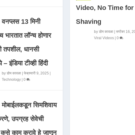
Video, No Time for
Shaving
वनप्लस 13 मिनी
by
डोम कावळा
|
सप्टेंबर 16, 
 भारतात लॉन्च होणार
Viral Videos
|
0
मी तपशील, धानसी
ये – इंडिया टीव्ही हिंदी
by
डोम कावळा
|
फेब्रुवारी 9, 2025
|
Technology
|
0
मोबाईलकडून सिमशिवाय
णे, उपग्रह सेवेची
 कसे काम करावे हे जाणून