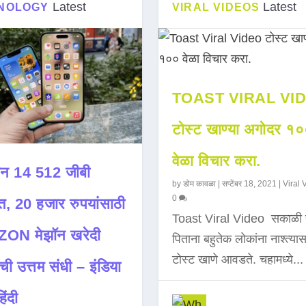
Latest
Latest
NOLOGY
VIRAL VIDEOS
TOAST VIRAL VI
टोस्ट खाण्या अगोदर १
वेळा विचार करा.
न 14 512 जीबी
by
डोम कावळा
|
सप्टेंबर 18, 2021
|
Viral 
0
त, 20 हजार रुपयांसाठी
Toast Viral Video सकाळी 
ON मेझॉन खरेदी
पिताना बहुतेक लोकांना नाश्त्या
टोस्ट खाणे आवडते. चहामध्ये...
ची उत्तम संधी – इंडिया
िंदी