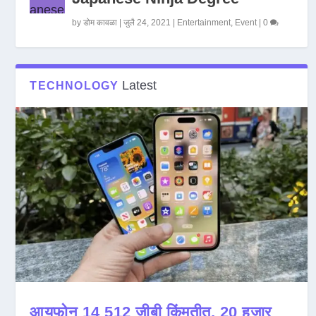
by
डोम कावळा
|
जुलै 24, 2021
|
Entertainment
,
Event
|
0
Latest
TECHNOLOGY
आयफोन 14 512 जीबी किंमतीत, 20 हजार