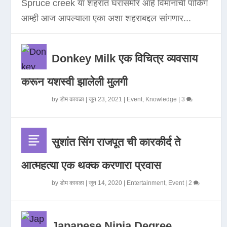
Spruce creek या शहरात घरासमोर आहे विमानाची पार्किंग
आम्ही आज आपल्याला एका अशा शहराबद्दल सांगणार...
Donkey Milk एक विचित्र व्यवसाय
करून यशस्वी झालेली मुलगी
by
डोम कावळा
|
जून 23, 2021
|
Event
,
Knowledge
|
3
सुशांत सिंग राजपूत ची कारकीर्द ते
आत्महत्या एक थक्क करणारा प्रवास
by
डोम कावळा
|
जून 14, 2020
|
Entertainment
,
Event
|
2
Japanese Ninja Degree