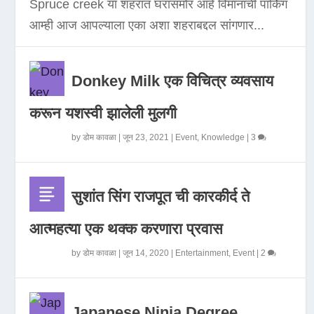
Spruce creek या शहरात घरासमोर आहे विमानाची पार्किंग
आम्ही आज आपल्याला एका अशा शहराबद्दल सांगणार...
Donkey Milk एक विचित्र व्यवसाय
करून यशस्वी झालेली मुलगी
by
डोम कावळा
|
जून 23, 2021
|
Event
,
Knowledge
|
3
सुशांत सिंग राजपूत ची कारकीर्द ते
आत्महत्या एक थक्क करणारा प्रवास
by
डोम कावळा
|
जून 14, 2020
|
Entertainment
,
Event
|
2
Japanese Ninja Degree