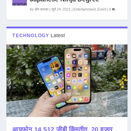
by
डोम कावळा
|
जुलै 24, 2021
|
Entertainment
,
Event
|
0
Latest
TECHNOLOGY
आयफोन 14 512 जीबी किंमतीत, 20 हजार