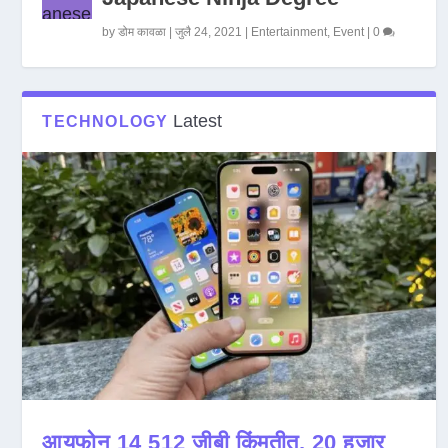
by
डोम कावळा
|
जुलै 24, 2021
|
Entertainment
,
Event
|
0
Latest
TECHNOLOGY
आयफोन 14 512 जीबी किंमतीत, 20 हजार