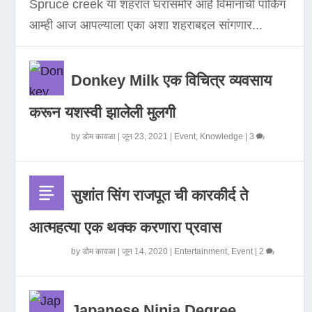
Spruce creek या शहरात घरासमोर आहे विमानाची पार्किंग
आम्ही आज आपल्याला एका अशा शहराबद्दल सांगणार...
Donkey Milk एक विचित्र व्यवसाय
करून यशस्वी झालेली मुलगी
by
डोम कावळा
|
जून 23, 2021
|
Event
,
Knowledge
|
3
सुशांत सिंग राजपूत ची कारकीर्द ते
आत्महत्या एक थक्क करणारा प्रवास
by
डोम कावळा
|
जून 14, 2020
|
Entertainment
,
Event
|
2
Japanese Ninja Degree