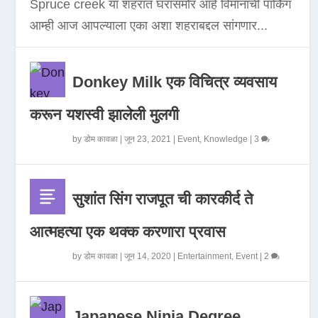
Spruce creek या शहरात घरासमोर आहे विमानाची पार्किंग
आम्ही आज आपल्याला एका अशा शहराबद्दल सांगणार...
Donkey Milk एक विचित्र व्यवसाय
करून यशस्वी झालेली मुलगी
by
डोम कावळा
|
जून 23, 2021
|
Event
,
Knowledge
|
3
सुशांत सिंग राजपूत ची कारकीर्द ते
आत्महत्या एक थक्क करणारा प्रवास
by
डोम कावळा
|
जून 14, 2020
|
Entertainment
,
Event
|
2
Japanese Ninja Degree