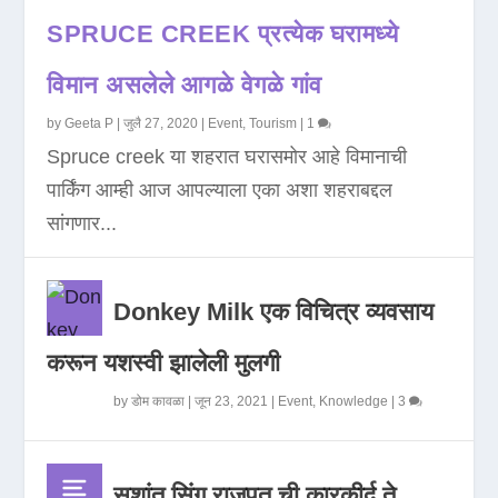
SPRUCE CREEK प्रत्येक घरामध्ये
विमान असलेले आगळे वेगळे गांव
by
Geeta P
|
जुलै 27, 2020
|
Event
,
Tourism
|
1
Spruce creek या शहरात घरासमोर आहे विमानाची
पार्किंग आम्ही आज आपल्याला एका अशा शहराबद्दल
सांगणार...
Donkey Milk एक विचित्र व्यवसाय
करून यशस्वी झालेली मुलगी
by
डोम कावळा
|
जून 23, 2021
|
Event
,
Knowledge
|
3
सुशांत सिंग राजपूत ची कारकीर्द ते