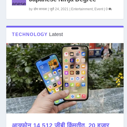
by
डोम कावळा
|
जुलै 24, 2021
|
Entertainment
,
Event
|
0
Latest
TECHNOLOGY
आयफोन 14 512 जीबी किंमतीत, 20 हजार