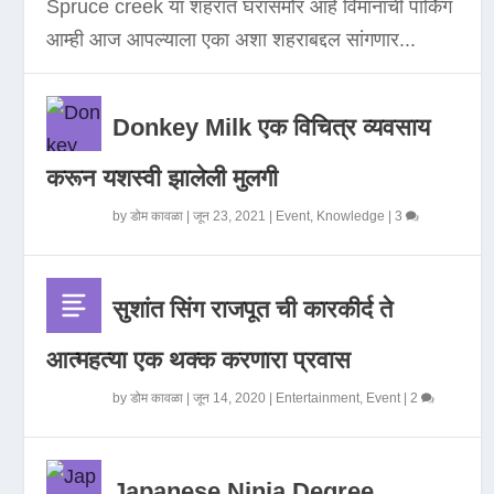
Spruce creek या शहरात घरासमोर आहे विमानाची पार्किंग
आम्ही आज आपल्याला एका अशा शहराबद्दल सांगणार...
Donkey Milk एक विचित्र व्यवसाय
करून यशस्वी झालेली मुलगी
by
डोम कावळा
|
जून 23, 2021
|
Event
,
Knowledge
|
3
सुशांत सिंग राजपूत ची कारकीर्द ते
आत्महत्या एक थक्क करणारा प्रवास
by
डोम कावळा
|
जून 14, 2020
|
Entertainment
,
Event
|
2
Japanese Ninja Degree