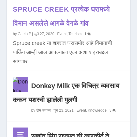
SPRUCE CREEK प्रत्येक घरामध्ये
विमान असलेले आगळे वेगळे गांव
by
Geeta P
|
जुलै 27, 2020
|
Event
,
Tourism
|
1
Spruce creek या शहरात घरासमोर आहे विमानाची
पार्किंग आम्ही आज आपल्याला एका अशा शहराबद्दल
सांगणार...
Donkey Milk एक विचित्र व्यवसाय
करून यशस्वी झालेली मुलगी
by
डोम कावळा
|
जून 23, 2021
|
Event
,
Knowledge
|
3
सुशांत सिंग राजपूत ची कारकीर्द ते