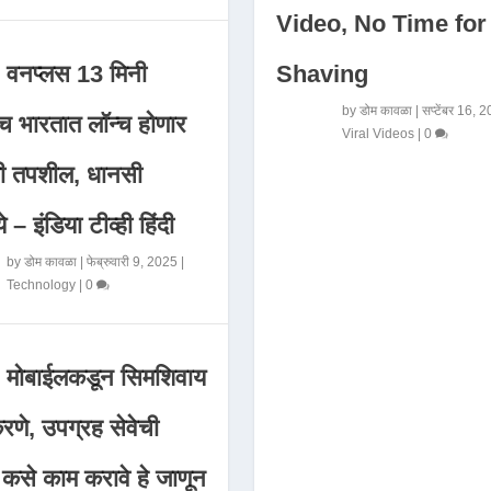
Video, No Time for
Shaving
वनप्लस 13 मिनी
by
डोम कावळा
|
सप्टेंबर 16, 
 भारतात लॉन्च होणार
Viral Videos
|
0
मी तपशील, धानसी
ये – इंडिया टीव्ही हिंदी
by
डोम कावळा
|
फेब्रुवारी 9, 2025
|
Technology
|
0
मोबाईलकडून सिमशिवाय
णे, उपग्रह सेवेची
 कसे काम करावे हे जाणून