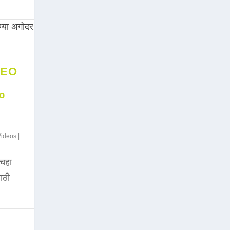
DEO
००
Videos
|
चहा
साठी