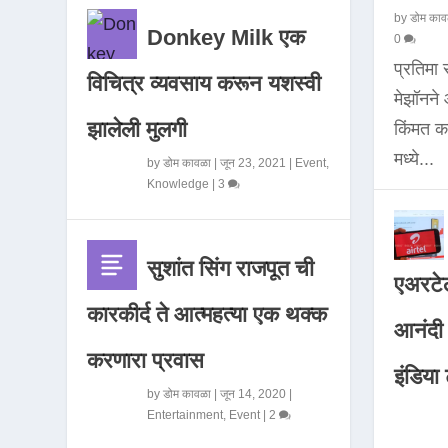
by
डोम काव
Donkey Milk एक
0
प्रतिमा
विचित्र व्यवसाय करून यशस्वी
मेझॉनन
झालेली मुलगी
किंमत 
मध्ये...
by
डोम कावळा
|
जून 23, 2021
|
Event
,
Knowledge
|
3
सुशांत सिंग राजपूत ची
एअरटेल
कारकीर्द ते आत्महत्या एक थक्क
आनंदी व
करणारा प्रवास
इंडिया ट
by
डोम कावळा
|
जून 14, 2020
|
Entertainment
,
Event
|
2