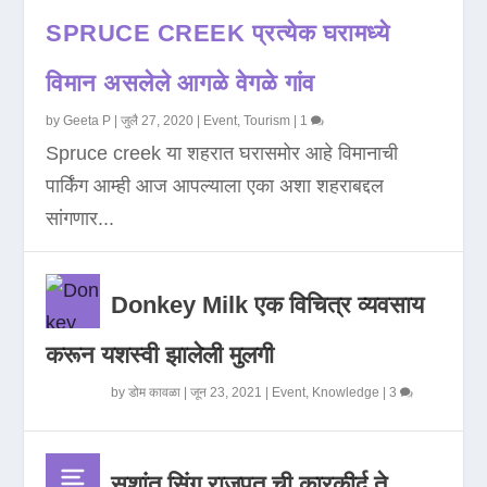
SPRUCE CREEK प्रत्येक घरामध्ये
विमान असलेले आगळे वेगळे गांव
by
Geeta P
|
जुलै 27, 2020
|
Event
,
Tourism
|
1
Spruce creek या शहरात घरासमोर आहे विमानाची
पार्किंग आम्ही आज आपल्याला एका अशा शहराबद्दल
सांगणार...
Donkey Milk एक विचित्र व्यवसाय
करून यशस्वी झालेली मुलगी
by
डोम कावळा
|
जून 23, 2021
|
Event
,
Knowledge
|
3
सुशांत सिंग राजपूत ची कारकीर्द ते