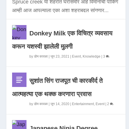
Spruce creek या शहरात घरासमोर आहे विमानाची पार्किंग
आम्ही आज आपल्याला एका अशा शहराबद्दल सांगणार...
Donkey Milk एक विचित्र व्यवसाय
करून यशस्वी झालेली मुलगी
by
डोम कावळा
|
जून 23, 2021
|
Event
,
Knowledge
|
3
सुशांत सिंग राजपूत ची कारकीर्द ते
आत्महत्या एक थक्क करणारा प्रवास
by
डोम कावळा
|
जून 14, 2020
|
Entertainment
,
Event
|
2
Japanese Ninja Degree