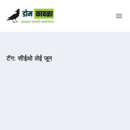
टॅग:
सीईओ लेई जून