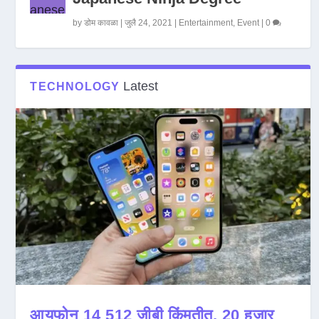
by
डोम कावळा
|
जुलै 24, 2021
|
Entertainment
,
Event
|
0
Latest
TECHNOLOGY
आयफोन 14 512 जीबी किंमतीत, 20 हजार