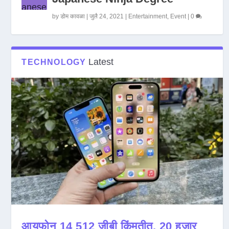
by
डोम कावळा
|
जुलै 24, 2021
|
Entertainment
,
Event
|
0
Latest
TECHNOLOGY
आयफोन 14 512 जीबी किंमतीत, 20 हजार