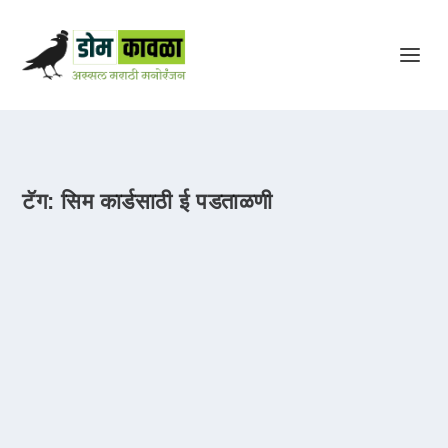
टॅग:
सिम कार्डसाठी ई पडताळणी