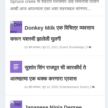
Spruce creek या शहरात घरासमोर आहे विमानाची पार्किंग
आम्ही आज आपल्याला एका अशा शहराबद्दल सांगणार...
Donkey Milk एक विचित्र व्यवसाय
करून यशस्वी झालेली मुलगी
by
डोम कावळा
|
जून 23, 2021
|
Event
,
Knowledge
|
3
सुशांत सिंग राजपूत ची कारकीर्द ते
आत्महत्या एक थक्क करणारा प्रवास
by
डोम कावळा
|
जून 14, 2020
|
Entertainment
,
Event
|
2
Japanese Ninja Degree