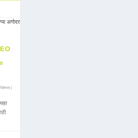
DEO
००
Videos
|
चहा
साठी