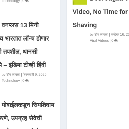
Technology
|
0
Video, No Time for
Shaving
वनप्लस 13 मिनी
by
डोम कावळा
|
सप्टेंबर 16, 
 भारतात लॉन्च होणार
Viral Videos
|
0
मी तपशील, धानसी
ये – इंडिया टीव्ही हिंदी
by
डोम कावळा
|
फेब्रुवारी 9, 2025
|
Technology
|
0
मोबाईलकडून सिमशिवाय
णे, उपग्रह सेवेची