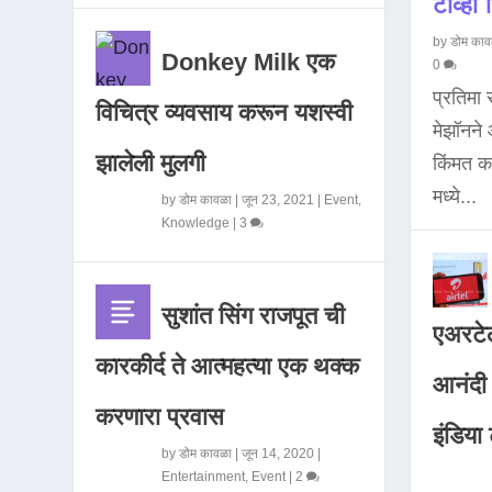
टीव्ही ह
by
डोम काव
Donkey Milk एक
0
प्रतिमा
विचित्र व्यवसाय करून यशस्वी
मेझॉनन
झालेली मुलगी
किंमत 
मध्ये...
by
डोम कावळा
|
जून 23, 2021
|
Event
,
Knowledge
|
3
सुशांत सिंग राजपूत ची
एअरटेल
कारकीर्द ते आत्महत्या एक थक्क
आनंदी व
करणारा प्रवास
इंडिया ट
by
डोम कावळा
|
जून 14, 2020
|
Entertainment
,
Event
|
2