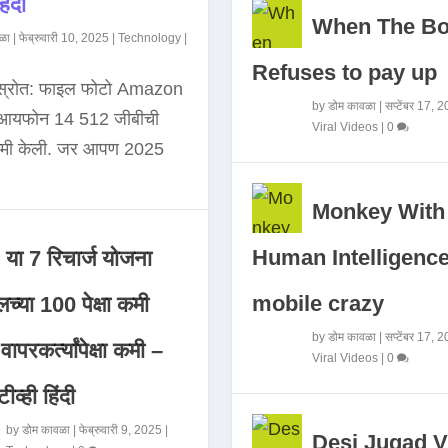
िंदी
When The B
ळा
|
फेब्रुवारी 10, 2025
|
Technology
|
Refuses to pay up
 स्रोत: फाइल फोटो Amazon
by
डोम कावळा
|
सप्टेंबर 17, 
े आयफोन 14 512 जीबीची
Viral Videos
|
0
कमी केली. जर आपण 2025
Monkey With
Human Intelligence
या 7 रिचार्ज योजना
mobile crazy
च्या 100 पेक्षा कमी
by
डोम कावळा
|
सप्टेंबर 17, 
ापरकर्त्यांपेक्षा कमी –
Viral Videos
|
0
ीव्ही हिंदी
by
डोम कावळा
|
फेब्रुवारी 9, 2025
|
Desi Jugad V